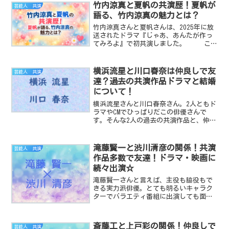
竹内涼真と夏帆の共演歴！夏帆が
芸能人 共演
語る、竹内涼真の魅力とは？
竹内涼真さんと夏帆さんは、2025年に放
送されたドラマ『じゃあ、あんたが作っ
てみろよ』で初共演しました。 この
投稿をInstagramで見る 〖じ
ゃあ、あんたが作ってみろよ〗 TBS10月
期火曜ドラマ【公式】(@...
横浜流星と川口春奈は仲良しで友
芸能人 共演
達？過去の共演作品ドラマと結婚
について！
横浜流星さんと川口春奈さん。2人ともド
ラマやCMでひっぱりだこの俳優さんで
す。そんな2人の過去の共演作品と、仲良
し具合を調査してみました！横浜流星と
川口春奈の共演作品2人が共演したのは、
2024年現在、2作品となっています。しろ
滝藤賢一と渋川清彦の関係！共演
芸能人 共演
ときいろ 〜...
作品多数で友達！ドラマ・映画に
続々出演☆
滝藤賢一さんと言えば、主役も脇役もで
きる実力派俳優。とても明るいキャラク
ターでバラエティ番組に出演しても面白
いです。演技力も素晴らしくて、おしゃ
れなおじさん俳優という立ち位置を確立
されているように思います。この投稿を
斎藤工と上戸彩の関係！仲良しで
芸能人 共演