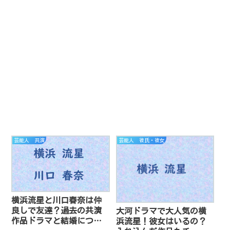
芸能人 共演
芸能人 彼氏・彼女
横浜流星と川口春奈は仲
良しで友達？過去の共演
大河ドラマで大人気の横
作品ドラマと結婚につい
浜流星！彼女はいるの？